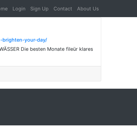
ome
Login
Sign Up
Contact
About Us
l-brighten-your-day/
SER Die besten Monate fileür klares