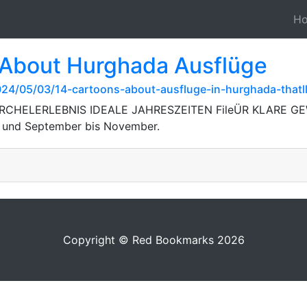
H
 About Hurghada Ausflüge
2024/05/03/14-cartoons-about-ausfluge-in-hurghada-thatl
CHELERLEBNIS IDEALE JAHRESZEITEN FileÜR KLARE GEWÄS
ni und September bis November.
Copyright © Red Bookmarks 2026