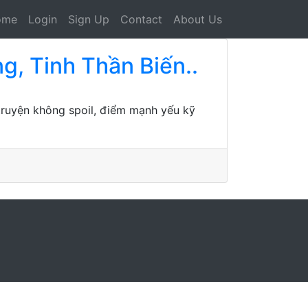
ome
Login
Sign Up
Contact
About Us
g, Tinh Thần Biến..
 truyện không spoil, điểm mạnh yếu kỹ