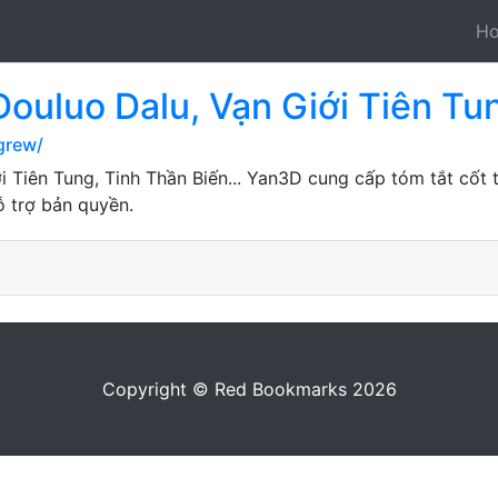
H
ouluo Dalu, Vạn Giới Tiên Tun
grew/
i Tiên Tung, Tinh Thần Biến... Yan3D cung cấp tóm tắt cốt
ỗ trợ bản quyền.
Copyright © Red Bookmarks 2026