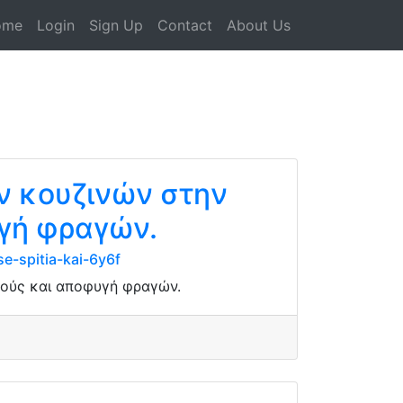
ome
Login
Sign Up
Contact
About Us
ν κουζινών στην
γή φραγών.
e-spitia-kai-6y6f
μούς και αποφυγή φραγών.