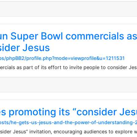
 Super Bowl commercials as pa
sider Jesus
s/phpBB2/profile.php?mode=viewprofile&u=1211531
ials as part of its effort to invite people to consider Je
 promoting its “consider Jesu
osts/he-gets-us-jesus-and-the-power-of-understanding-
ider Jesus” invitation, encouraging audiences to explore w