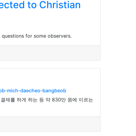
cted to Christian
 questions for some observers.
eob-mich-daecheo-bangbeob
결제를 하게 하는 등 약 830만 원에 이르는