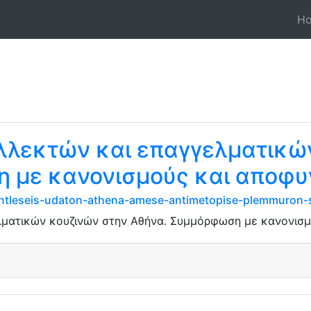
H
λλεκτών και επαγγελματικώ
 με κανονισμούς και αποφυ
-antleseis-udaton-athena-amese-antimetopise-plemmuron-s
λματικών κουζινών στην Αθήνα. Συμμόρφωση με κανονισ