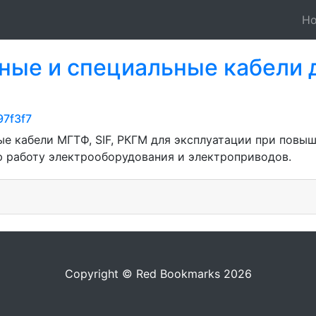
H
ные и специальные кабели 
97f3f7
 кабели МГТФ, SIF, РКГМ для эксплуатации при повыш
 работу электрооборудования и электроприводов.
Copyright © Red Bookmarks 2026