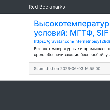
Red Bookmarks
Высокотемператур
условий: МГТФ, SIF
https://gravatar.com/internetnoisy128d
Высокотемпературные и промышленные
сред. обеспечивающие бесперебойную
Submitted on 2026-06-03 16:55:00